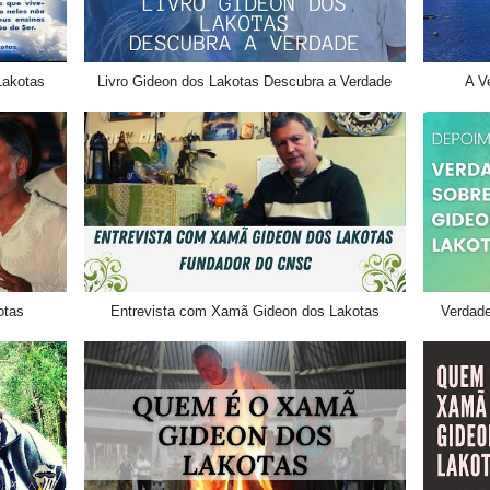
akotas
Livro Gideon dos Lakotas Descubra a Verdade
A V
otas
Entrevista com Xamã Gideon dos Lakotas
Verdad