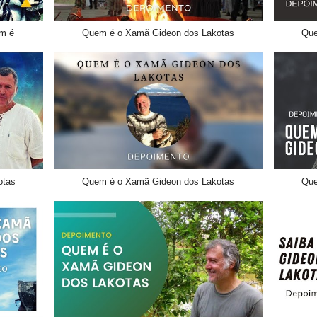
em é
Quem é o Xamã Gideon dos Lakotas
Que
otas
Quem é o Xamã Gideon dos Lakotas
Que