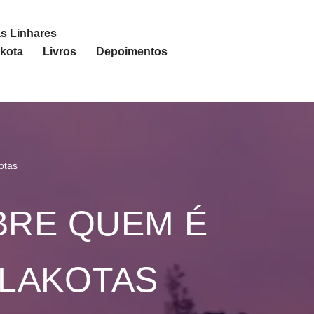
s Linhares
akota
Livros
Depoimentos
otas
BRE QUEM É
 LAKOTAS