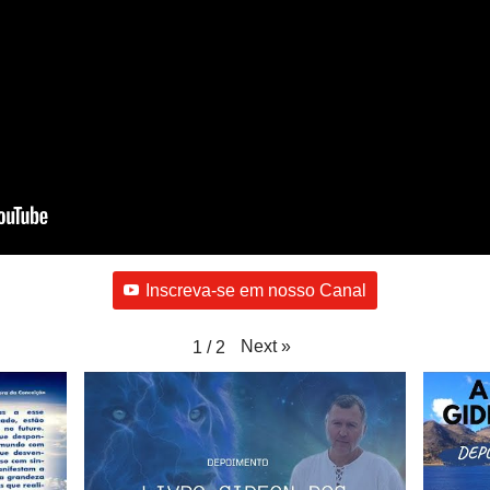
Inscreva-se em nosso Canal
Next
»
1
/
2